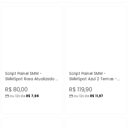
Script Painel SMM -
Script Painel SMM -
SMMSpot Rosa Atualizado -
SMMSpot Azul 2 Temas -
Nuvem Scripts
Nuvem Scripts
Preço
Preço
R$ 80,00
R$ 119,90
ou 12x de
R$ 7,98
ou 12x de
R$ 11,97
promocional
promocional