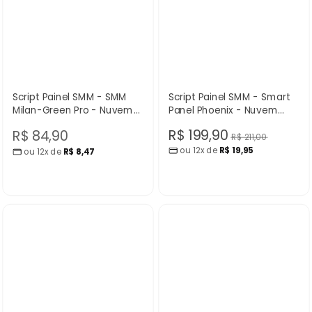
¡
Script Painel SMM - SMM
Script Painel SMM - Smart
Milan-Green Pro - Nuvem
Panel Phoenix - Nuvem
Scripts
Scripts
Preço
Preço
R$ 199,90
R$ 84,90
Preço
R$ 211,00
normal
ou 12x de
R$ 19,95
promocional
ou 12x de
R$ 8,47
promocional