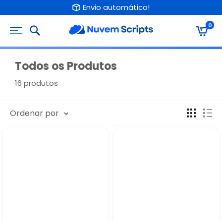
Pular
Envio automático!
para
0
Nuvem
o
Scripts
conteúdo
Todos os Produtos
16 produtos
Ordenar por