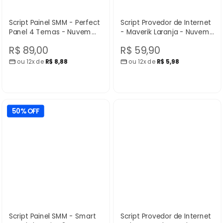
Script Painel SMM - Perfect
Script Provedor de Internet
Panel 4 Temas - Nuvem
- Maverik Laranja - Nuvem
Scripts
Scripts
Preço
Preço
R$ 89,00
R$ 59,90
ou 12x de
R$ 8,88
ou 12x de
R$ 5,98
promocional
promocional
50% OFF
Script Painel SMM - Smart
Script Provedor de Internet