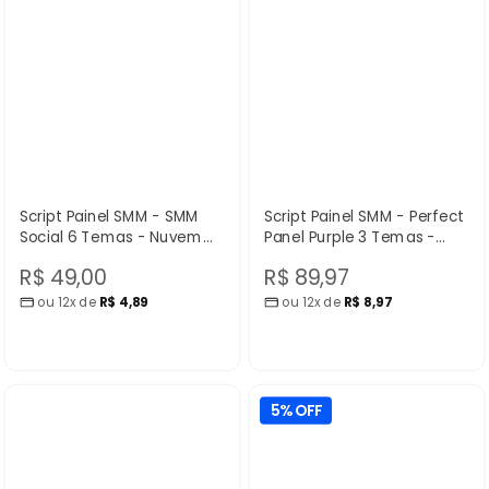
Script Painel SMM - SMM
Script Painel SMM - Perfect
Social 6 Temas - Nuvem
Panel Purple 3 Temas -
Scripts
Nuvem Scripts
Preço
Preço
R$ 49,00
R$ 89,97
ou 12x de
R$ 4,89
ou 12x de
R$ 8,97
promocional
promocional
5% OFF