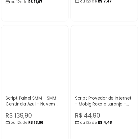
normal
ou 12x de
R$ 7,47
promocional
ou 12x de
R$ 11,97
promocional
Script Painel SMM - SMM
Script Provedor de Internet
Centinela Azul - Nuvem
- Mobig Roxo e Laranja -
Scripts
Nuvem Scripts
Preço
Preço
R$ 139,90
R$ 44,90
ou 12x de
R$ 13,96
ou 12x de
R$ 4,48
promocional
promocional