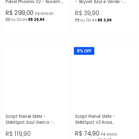
Panel Phoenix V2 - Nuvem
- Skyvet Azul e Verde -
Scripts
Nuvem Scripts
Preço
R$ 299,00
Preço
R$ 39,90
Preço
R$ 600,00
normal
ou 12x de
R$ 29,84
promocional
ou 12x de
R$ 3,98
promocional
6% OFF
Script Painel SMM -
Script Painel SMM -
SMMSpot Azul Gema -
SMMSpot V2 Rosa
Nuvem Scripts
Atualizado - Nuvem Scripts
Preço
Preço
R$ 74,90
R$ 119,90
Preço
R$ 80,00